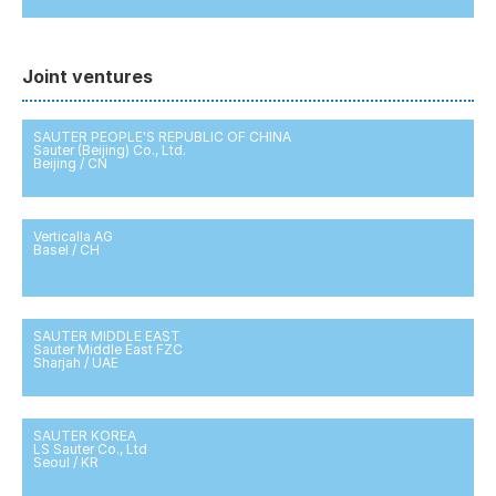
Joint ventures
SAUTER PEOPLE'S REPUBLIC OF CHINA
Sauter (Beijing) Co., Ltd.
Beijing / CN
Verticalla AG
Basel / CH
SAUTER MIDDLE EAST
Sauter Middle East FZC
Sharjah / UAE
SAUTER KOREA
LS Sauter Co., Ltd
Seoul / KR