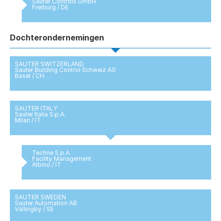
Sauter Controls GmbH
Freiburg / DE
Dochterondernemingen
SAUTER SWITZERLAND
Sauter Building Control Schweiz AG
Basel / CH
SAUTER ITALY
Sauter Italia S.p.A.
Milan / IT
Techne S.p.A.
Facility Management
Albino / IT
SAUTER SWEDEN
Sauter Automation AB
Vällingby / SE