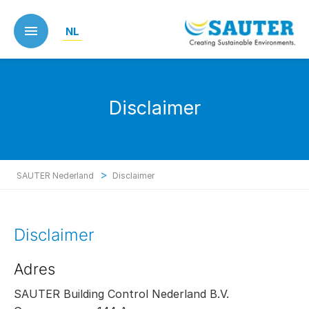
Skip
to
NL
main
content
Disclaimer
>
SAUTER Nederland
Disclaimer
Disclaimer
Adres
SAUTER Building Control Nederland B.V.