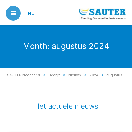
Skip
to
NL
main
content
Month:
augustus 2024
>
>
>
>
SAUTER Nederland
Bedrijf
Nieuws
2024
augustus
Het actuele nieuws