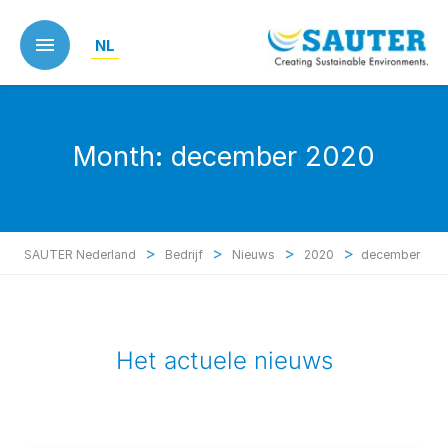
Skip
to
NL
main
content
Month:
december 2020
>
>
>
>
SAUTER Nederland
Bedrijf
Nieuws
2020
december
Het actuele nieuws