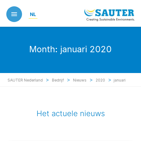
Skip
to
NL
main
content
Month:
januari 2020
>
>
>
>
SAUTER Nederland
Bedrijf
Nieuws
2020
januari
Het actuele nieuws